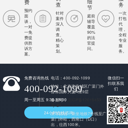
细
费
查
务
节
预约
针对
一次
面
庭前
案件
打包
谈，
辅导
深入
代
一对
覆盖
调
理，
一免
90%
查、
全程
费提
的法
精心
专业
供胜
官提
策
服
诉方
问。
划。
务。
案。
免费咨询热线
电话：400-092-1099
微信扫一
扫联系我
地址：北京市东城区广渠门外
400-092-1099
们
首东国际大厦A座9层
周一至周五 9:30-18:30
备案号：
京ICP备12019459
号-21
24小时在线咨询
乘车路线：乘坐地铁7号线至广
渠门外站，西南口（D口）
出，往西100米。