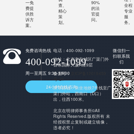
一免
90%
查、
全程
费提
的法
精心
专业
供胜
官提
策
服
诉方
问。
划。
务。
案。
免费咨询热线
电话：400-092-1099
微信扫一
扫联系我
地址：北京市东城区广渠门外
400-092-1099
们
首东国际大厦A座9层
周一至周五 9:30-18:30
备案号：
京ICP备12019459
号-21
24小时在线咨询
乘车路线：乘坐地铁7号线至广
渠门外站，西南口（D口）
出，往西100米。
北京在明律师事务所©All
Rights Reserved.版权所有 未
经授权禁止复制或建立镜像，
违者必究！