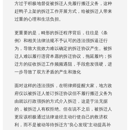
方过于积极地督促被拆迁人先履行搬迁义务，这种
赶鸭子上架的拆迁工作开展方式，给被拆迁人带来
过重的心理和生活负担。
更重要的是，畸形的拆迁程序背后，往往是《条
例》和相关法律法规不予认可的违法强拆逼迁行
为，导致大批效力难以确定的拆迁协议产生。被拆
迁人难以履行违背本愿的拆迁协议，拖延履约；拆
迁方的征收拆迁工作频频遇阻，手段愈发强硬，进
一步导致了双方矛盾的产生和激化
面对这样的违法强拆，在明律师提醒大家，地方政
府仅以被拆迁人签订拆迁协议但不履行搬迁义务为
由就以行政强拆的方式介入拆迁，这是于法无据
的，被拆迁人有权拒绝。但在说不之后，被拆迁人
更应该积极通过法律途径主动行使自己的救济权
利，而不是被动等待拆迁方“良心发现”主动提高补