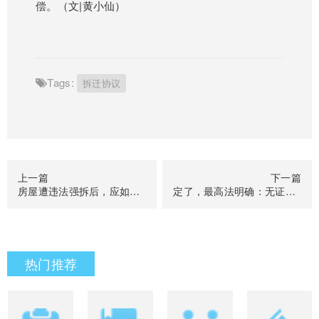
偿。（文|黄小仙）
Tags:
拆迁协议
上一篇
下一篇
房屋遭违法强拆后，应如何赔偿？
定了，最高法明确：无证房≠违建，拆迁方不能想拆就拆!
热门推荐