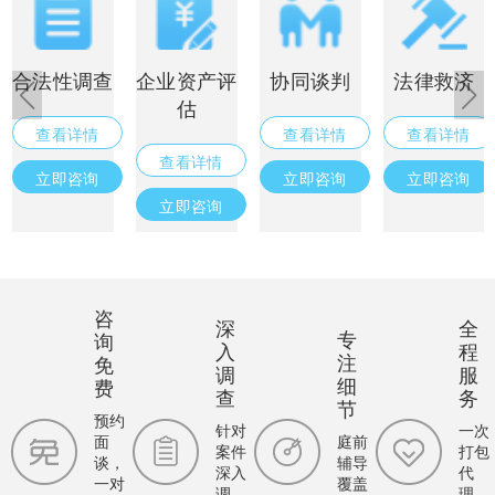
合法性调查
企业资产评
协同谈判
法律救济
估
查看详情
查看详情
查看详情
查看详情
立即咨询
立即咨询
立即咨询
立即咨询
咨
深
全
专
询
入
程
注
免
调
服
细
费
查
务
节
预约
针对
一次
面
庭前
案件
打包
谈，
辅导
深入
代
一对
覆盖
调
理，