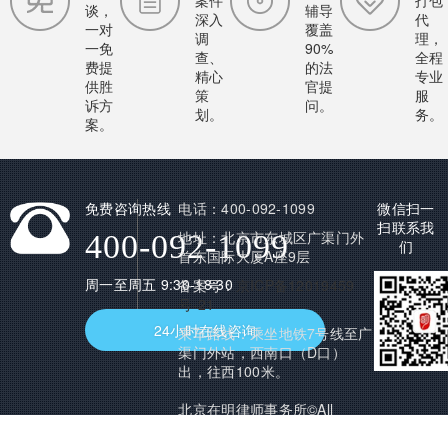
案件
打包
谈，
辅导
深入
代
一对
覆盖
调
理，
一免
90%
查、
全程
费提
的法
精心
专业
供胜
官提
策
服
诉方
问。
划。
务。
案。
免费咨询热线
电话：400-092-1099
微信扫一
扫联系我
地址：北京市东城区广渠门外
400-092-1099
们
首东国际大厦A座9层
周一至周五 9:30-18:30
备案号：
京ICP备12019459
号-21
24小时在线咨询
乘车路线：乘坐地铁7号线至广
渠门外站，西南口（D口）
出，往西100米。
北京在明律师事务所©All
Rights Reserved.版权所有 未
经授权禁止复制或建立镜像，