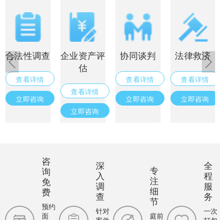
合法性调查
企业资产评
协同谈判
法律救济
估
查看详情
查看详情
查看详情
查看详情
立即咨询
立即咨询
立即咨询
立即咨询
咨
深
全
专
询
入
程
注
免
调
服
细
费
查
务
节
预约
针对
一次
面
庭前