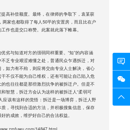
提高补偿额度。最终，在律师的争取下，袁某获
时，两家也都取得了每人50平的安置房，而且比在户
的工作也是交口称赞。此案就此落下帷幕。
劣与知道对方的强弱同样重要。“知”的内容涵
中不乏专业艰涩难懂之处，普通民众乍遇拆迁，对
习，如力有不殆，则应将交由专业人士解决，省心
在线
蛮干不仅不能为自己维权，还有可能让自己陷入危
询
大的也往往都是那些激烈抗争的被拆迁户。但是不
和智慧，拆迁方会认为这样的被拆迁人“柔弱可
微信
询
人应该有这样的觉悟：拆迁是一场博弈，拆迁人野
本质，寻找到合适的方法，并积极搜集信息，保存
返回
得好的成效，维护好自己的合法权益。
部
.zmfuwu.com/14847.html