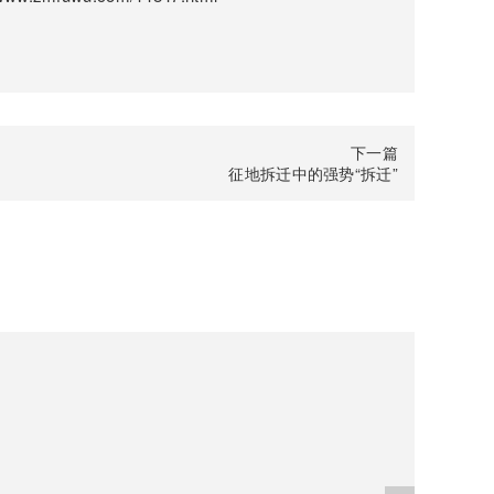
下一篇
征地拆迁中的强势“拆迁”