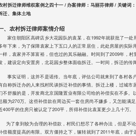
农村拆迁律师维权案例之四十一 / 办案律师：
马丽芬
律师 / 关键词
拆迁、集体土地
一、农村拆迁律师案情介绍
家住朝阳区高碑店乡大花园队的袁某，在1992年就获批了一处用
多年下来，为了保障袁家上下五口人的正常居住，此处房屋的实际用
一样，袁家并不算富裕，但也过的其乐融融。时间到了2009年，
发，建设定向安置房，北花园乡整体面临拆迁。一时间，拆迁的传
事实证明，这并不是谣传。当年底，评估公司就来到了各村各户
有自称拆迁办的人来找村民谈拆迁补偿的事情。拆迁上楼，过城市
们不舒服的是，开发商北京国隆置业有限公司给的补偿实在不多。以
总额为270万。这些补偿款在周边买一套住房尚不嫌多，又怎能满
近400平的住房只被认定了200平，所得补偿比袁某更少上几十万。
为了拿到较为合理的补偿款，村民们想尽了各种办法，但是不论激
补偿额度提高的有限。双方僵持之下，辗转就到了2011年底，由