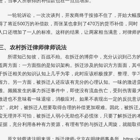
进，当事人所获得的补偿款也在一点点增加。
一轮轮诉讼，一次次谈判，开发商终于按捺不住了，开始大幅度
得了将近500万的补偿款，而张某也拿到了470万的货币补偿，同
人口还增加了一人的标准。这样的结果，让两家相当满意，对律师
三、农村拆迁律师律师说法
所谓知己知彼，百战不殆。在拆迁的博弈中，充分认识到己方的优
盖两方面：一方面指的是知识架构。拆迁涉及的知识方方面面，其
于拆迁相关的知识认知上几乎为零，此时应该积极搜罗、整理、学
省力。另一方面，被拆迁人还应该有充分的心理认知。一味的激进
难。频频发生的暴力拆迁事件中，即使没有流血伤亡，受到伤害最
激进也不意味着一味退缩，消极应对。如果不表现出一定的反抗意识
欺”，此时，被拆迁人想要取得合理的补偿更加艰难。因此，被拆迁
蛮无理并不可怕，被拆迁人弱小无助也不必慌张，只要了解拆迁的
证据，充分利用各种有力资源，有理有节的与拆迁人周旋，就能取
原文转载请注明来源：
拆迁律师
-北京在明律师事务所 https://www