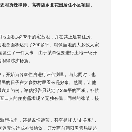
：
农村拆迁律师
、高碑店乡北花园居住小区项目、
地面积为238平的宅基地，并在其上建有住房。
地总面积达到了300多平。就像当地的大多数人家
村里发生了一件大事，由于某单位要进行土地一级开
闻闹得沸沸扬扬。
，开始为各家住房进行评估测量。与此同时，也
居民的日子在大多数村民看来是好事。然而，让他
袁某为例，评估报告只认定了238平的面积，补偿
足五口人的住房需求呢？无独有偶，同村的张某，接
烈抗争，还是说情诉苦，甚至是托人“走关系”，
于迟迟无法达成补偿协议，开发商向朝阳房管局提起