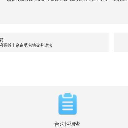
篇
府强拆十余亩承包地被判违法
合法性调查