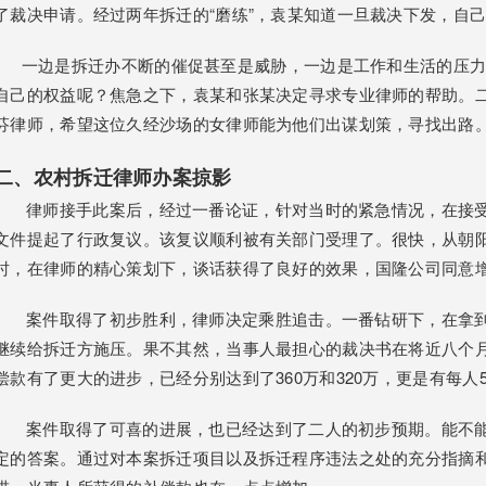
了裁决申请。经过两年拆迁的“磨练”，袁某知道一旦裁决下发，自
一边是拆迁办不断的催促甚至是威胁，一边是工作和生活的压力
自己的权益呢？焦急之下，袁某和张某决定寻求专业律师的帮助。
芬律师，希望这位久经沙场的女律师能为他们出谋划策，寻找出路
二、农村拆迁律师办案掠影
律师接手此案后，经过一番论证，针对当时的紧急情况，在接受
文件提起了行政复议。该复议顺利被有关部门受理了。很快，从朝
时，在律师的精心策划下，谈话获得了良好的效果，国隆公司同意增
案件取得了初步胜利，律师决定乘胜追击。一番钻研下，在拿到
继续给拆迁方施压。果不其然，当事人最担心的裁决书在将近八个
偿款有了更大的进步，已经分别达到了360万和320万，更是有每人
案件取得了可喜的进展，也已经达到了二人的初步预期。能不能
定的答案。通过对本案拆迁项目以及拆迁程序违法之处的充分指摘