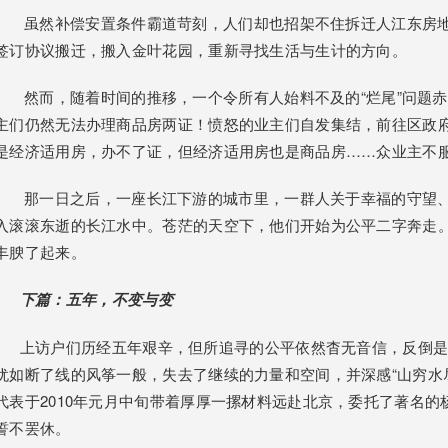
虽然补偿安置条件霸道苛刻，人们却也招架不住拆迁人江东房地
签订协议搬迁，搬入金叶花园，重新寻找生活与生计的方向。
然而，随着时间的推移，一个令所有人始料不及的“烂尾”问题赤裸
主们仍然无法办理商品房两证！愤怒的业主们自发集结，前往区政
是经济适用房，办不了证，但经济适用房也是商品房……众业主不服
那一日之后，一座长江下游的城市里，一群人关于幸福的守望、
入滚滚东逝的长江水中。苍茫的天空下，他们开始为公平二字奔走
丰腴了起来。
下篇：五年，不变与变
上访户们历经五年艰辛，但所追寻的公平依然杳无音信，反倒是
犹如断了线的风筝一般，失去了继续的力量和空间，并深感“山穷水尽
代表于2010年元月中旬带着厚厚一摞材料远赴北京，委托了著名
誓不罢休。