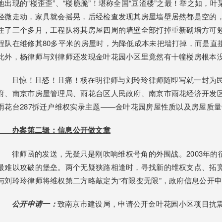
地出现的“楼歪歪”、“楼脆脆”！堪称全国“豆渣楼”之最！举之如
轻微走动，家具就会摇晃，后经检查发现其房屋墙壁居然都是空的
住了三个多月，工程队将其房屋四周的墙壁全部打掉重新砌墙方可
程队在维修其80多平米的房屋时，为降低成本未把墙打掉，而是直接
此外，杨律师与刘律师还发现金叶花园小区里竟然有十幢楼房根本
且惊！且怒！且痛！杨在明律师与刘玲玲律师随即写就一封为民
府、南京市房屋管理局、雨花台区人民政府、南京市雨花经济开发
雨花台287拆迁户维权实录主题——金叶花园房屋性质以及房屋质
办案第二辑：
信息公开做文章
律师函的发送，无疑只是刚吹响维权号角的外围战。2003年的
最难以攻破的堡垒。两个无疑狭路相逢时，寻找新的维权支点、拓
与刘玲玲律师将维权第二方略敲定为“有限变无限”，政府信息公开
公开申请一：
致南京市建设局，申请公开金叶花园小区项目抗