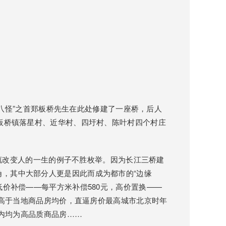
怪”之首郑板桥先生在此处修建了一座桥，后人
，板桥镇落星村、近华村、四圩村、陈叶村四个村庄
改变人的一生的例子不胜枚举。因为长江三桥建
，其中大部分人更是因此而成为都市的“边缘
低价补偿——每平方米补偿580元，高价置换——
，远高于当地商品房均价，直逼房价最高城市北京时年
园内均为高品质商品房……