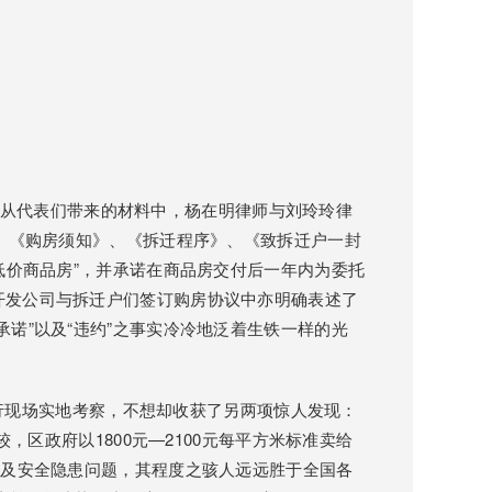
从代表们带来的材料中，杨在明律师与刘玲玲律
》、《购房须知》、《拆迁程序》、《致拆迁户一封
低价商品房”，并承诺在商品房交付后一年内为委托
开发公司与拆迁户们签订购房协议中亦明确表述了
诺”以及“违约”之事实冷冷地泛着生铁一样的光
现场实地考察，不想却收获了另两项惊人发现：
较，区政府以1800元—2100元每平方米标准卖给
量及安全隐患问题，其程度之骇人远远胜于全国各