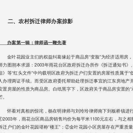
二、农村拆迁律师
办案掠影
办案第一辑：律师函一鞭先著
金叶花园业主们的权益纠葛缘起于商品房“变脸”为经济适用房，
师力图朔本求源：2003年雨花台区政府拆迁办所作《拆迁通知书
信》等“红头文件”中均载明区政府为拆迁户们安置的房屋性质属于“
人办理两证手续。而受区政府委托帮助处理拆迁事宜的江东房地产
安置房屋的性质为商品房。白纸黑字下，区政府关于商品房安置的“承
芒。
怀着对真相的惊诧，杨在明律师与刘玲玲律师南下到板桥镇进行
①2003年，雨花台区商品房销售均价为每平米1100元左右，与之相
拆迁户们的金叶花园堪称“楼王”；②金叶花园小区房屋存在严重质