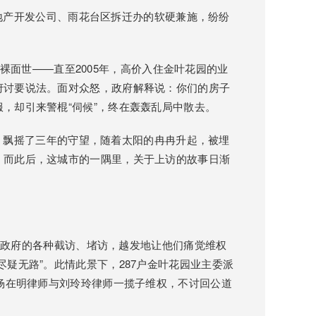
产开发公司、雨花台区拆迁办的软硬兼施，纷纷
面世——直至2005年，高价入住金叶花园的业
府讨要说法。面对众怒，政府解释说：你们的房子
，却引来警棍“伺候”，终在轰轰乱局中散去。
飘摇了三年的守望，随着太阳的冉冉升起，被埋
。而此后，这城市的一隅里，关于上访的故事日渐
政府的各种截访、堵访，越发地让他们痛觉维权
疑无路”。此情此景下，287户金叶花园业主委派
的杨在明律师与刘玲玲律师一揽子维权，不讨回公道