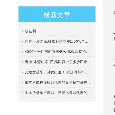
最新文章
杨在明
同样一片滩涂,征收补偿能差出30%？关键看一个标签！
4000平米厂房闲置成低效用地,法院拍卖没人要？
青海“水源山宗”强拆案,戳中了多少民企的痛？招商时热情似火,拆迁时翻脸不认！
儿媳嫁进来、孙女出生了,拆迁时却不算安置人口？
由本所谭程泽律师代理的秦皇岛市邵先生撤销不予补偿决定一案胜诉
由本所杨念平律师、席炎飞律师代理的管先生诉本溪市某某区土地房屋搬迁服务中心确认强制拆除行为违法一案胜诉