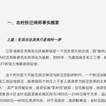
一、农村拆迁律师
事实概要
上篇：安居乐业原来只是南柯一梦
江苏省南京市雨花台区板桥镇是一个历史悠久的古镇，因“扬州八
为纪念郑板桥先生而得名为板桥。2003年，为建造南京长江三桥
12190亩土地被政府征收。
这个时代是个不缺乏拆迁神话与拆迁悲剧的时代，一个拆迁动辄
设工程征地拆迁，板桥镇四个村庄八千多人摇身变为拆迁世界的主角
人”：高产良田被征收，政府实施“零补偿”政策；住宅被征收，政府
置换房小区金叶花园置换价格区间为1800元—2100元每平方米
的3000元—4000元售房均价。对于高差价，政府解释说：金叶花