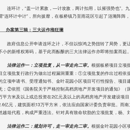
连环计，“盖一计累敌，—计攻敌，两计扣用，以摧强势也”。九
谓“连环计中计”，所向披靡，在板桥镇乃至雨花区引起了涟漪阵阵
办案第三辑：
三大运作
推狂澜
政府信息公开申请连环之计，不但以惊鸿之势扭转了局势，更让
不小的新维权筹码，基于此而酝酿的三大法律运作亦即将拍案而起
法律运作一：立项批复，从一审走向二审。
根据板桥项目立项
目立项批复行政行为做出过程漏洞重重：①立项批复的作出过程依
的立项申请书、受理通知书、金叶花园小区项目可行性报告、项目
无；②依照《国务院关于严格控制高档房地产开发项目的通知》（国发
万平方米及以上或总投资在2亿元及以上的高档房地产开发建设项
2.6亿元，建筑面积13万平方米，依法应由国家计委负责审批。而
然越俎代庖，构成严重违法。针对具有致命软肋的立项批复，杨、
法律运作二：规划许可，走一审走向二审。
根据金叶花园小区