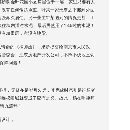
，叶某所购金叶花园小区房屋位于一层，家里只要有人
，没有任何钢筋承重。叶某一家无奈之下搬到外面
勉强再次居住。另一业主钟某遇到的情况更甚，工
往墙内灌注水泥，最后居然用了13.5吨的水泥！
没有加重层，亦没有地梁。
请命的《律师函》，果断提交给南京市人民政
区管委会、江东房地产开发公司，不矜不伐地直切
量保障问题！
征拆，无疑亦是岁月久远，其完成时态则是维权者
宽维权疆域就变成了应有之义。故此，杨在明律师
申请九连环！
震设计；