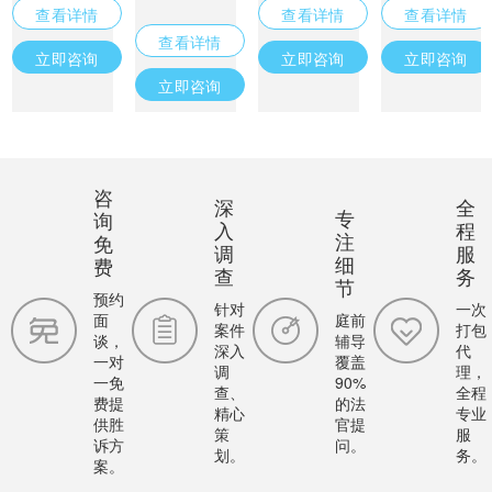
查看详情
查看详情
查看详情
查看详情
立即咨询
立即咨询
立即咨询
立即咨询
咨
深
全
专
询
入
程
注
免
调
服
细
费
查
务
节
预约
针对
一次
面
庭前
案件
打包
谈，
辅导
深入
代
一对
覆盖
调
理，
一免
90%
查、
全程
费提
的法
精心
专业
供胜
官提
策
服
诉方
问。
划。
务。
案。